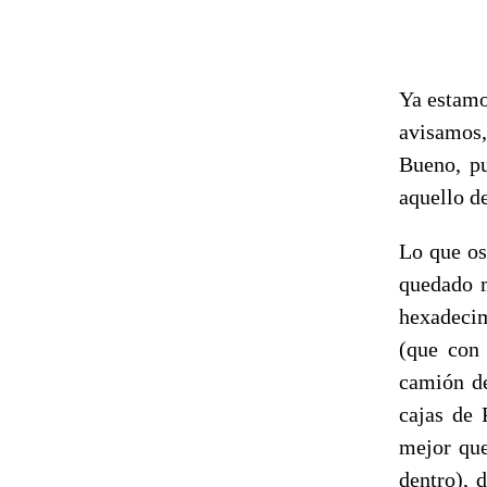
Ya estamo
avisamos,
Bueno, pu
aquello de
Lo que os
quedado m
hexadecim
(que con 
camión de
cajas de 
mejor que
dentro), 