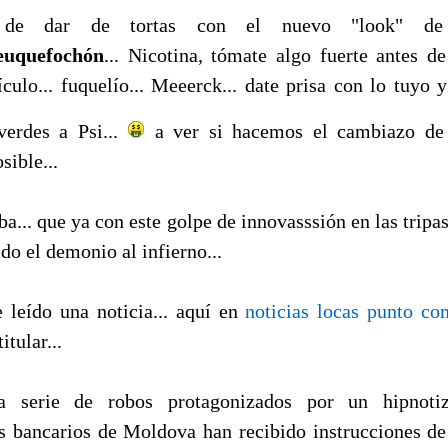
de dar de tortas con el nuevo "look" de b
euquefochón
... Nicotina, tómate algo fuerte antes d
ículo... fuquelío... Meeerck... date prisa con lo tuyo 
 verdes a Psi...
a ver si hacemos el cambiazo de
sible...
ba... que ya con este golpe de innovasssión en las tripa
do el demonio al infierno...
 leído una noticia... aquí en
noticias locas punto co
itular...
a serie de robos protagonizados por un hipnotiz
 bancarios de Moldova han recibido instrucciones de