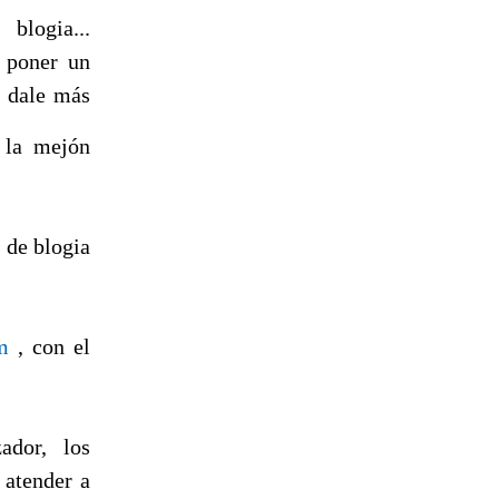
logia...
e poner un
y dale más
 la mejón
s de blogia
m
, con el
ador, los
 atender a