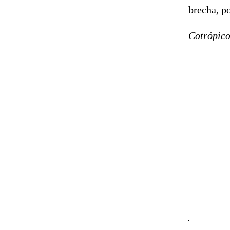
brecha, po
Cotrópic