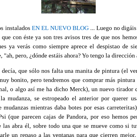
s instalados
EN EL NUEVO BLOG
... Luego no digáis
 que con éste ya son tres avisos tres de que nos hem
es ya verás como siempre aprece el despistao de s
, "ah, pero, ¿dónde estáis ahora? Yo tengo la dirección 
 decía, que sólo nos falta una manita de pintura (el ve
uy bonito, pero tendremos que comprar más pintura
al, o algo así me ha dicho Merck), un nuevo tirador 
la mudanza, se estropeado el anterior por querer us
 mudanzas mientras daba botes por esas carreteritas),
Psi (que parecen cajas de Pandora, por eso hemos p
 las abra él, sobre todo una que se mueve como si tu
darle un repaso a las ventanas para que cierren mejor,