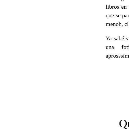
libros en
que se pa
menoh, cl
Ya sabéi
una fot
aprosssi
Qu