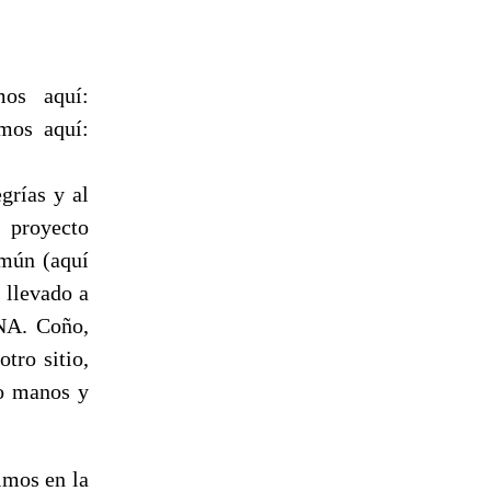
mos aquí:
amos aquí:
grías y al
 proyecto
omún (aquí
 llevado a
INA. Coño,
tro sitio,
ro manos y
uimos en la