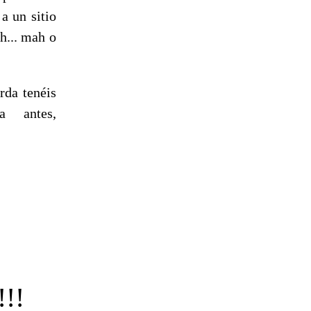
a un sitio
h... mah o
erda tenéis
a antes,
!!!