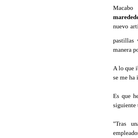
Macabo 
mareded
nuevo art
pastillas
manera po
A lo que i
se me ha i
Es que he
siguiente t
"Tras un
empleados